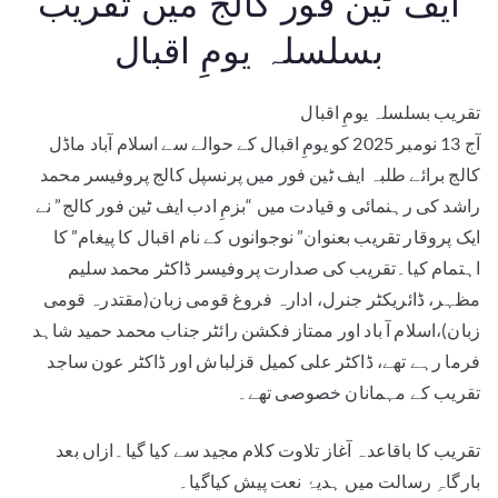
ایف ٹین فور کالج میں تقریب
بسلسلہ یومِ اقبال
تقریب بسلسلہ یومِ اقبال
آج 13 نومبر 2025 کو یومِ اقبال کے حوالے سے اسلام آباد ماڈل
کالج برائے طلبہ ایف ٹین فور میں پرنسپل کالج پروفیسر محمد
راشد کی رہنمائی و قیادت میں “بزمِ ادب ایف ٹین فور کالج” نے
ایک پروقار تقریب بعنوان” نوجوانوں کے نام اقبال کا پیغام” کا
اہتمام کیا۔تقریب کی صدارت پروفیسر ڈاکٹر محمد سلیم
مظہر، ڈائریکٹر جنرل، ادارہ فروغ قومی زبان(مقتدرہ قومی
زبان)،اسلام آ باد اور ممتاز فکشن رائٹر جناب محمد حمید شاہد
فرما رہے تھے، ڈاکٹر علی کمیل قزلباش اور ڈاکٹر عون ساجد
تقریب کے مہمانان خصوصی تھے۔
تقریب کا باقاعدہ آغاز تلاوت کلام مجید سے کیا گیا۔ازاں بعد
بارگاہِ رسالت میں ہدیۂ نعت پیش کیاگیا۔