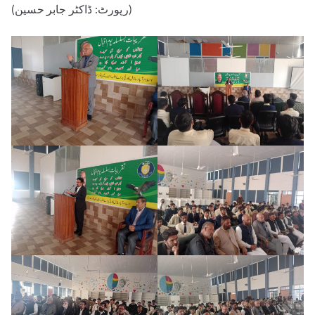
(رپورٹ: ڈاکٹر جابر حسین)