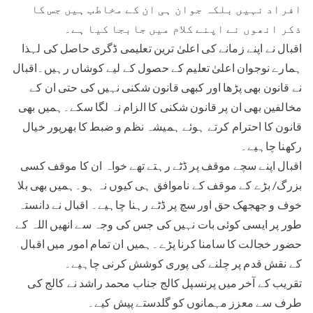
افراد نہیں بلکہ جوان ہی ان کے مخاطب ہیں جس کا
ذکر انھوں نے اپنے کلام میں جابجا کیا ہے۔
اقبال نے اپنے زمانے کی اعلیٰ ترین تعلیمی ڈگری حاصل کی لہذا
ہمارے نوجوان اعلیٰ تعلیم کے حصول کے لیے کوشاں رہیں۔اقبال
نے قانون بھی پڑھا اور کبھی قانون شکنی نہیں کی حتی ان کے
مخالفین بھی ان پر قانون شکنی کا الزام نہ لگا سکے۔ہمیں بھی
قانون کا احترام کرتے ہوئے ہمیشہ نظم و ضبط کا بھرپور خیال
رکھنا چاہیے۔
اقبال اپنے سچے موقف پر ڈٹے رہتے تھے خواہ ان کا موقف کسی
بزرگ/ بڑے کے موقف کے ناموافق ہی کیوں نہ ہو۔ہمیں بھی بلا
خوف و جھجھک حق اور سچ پر ڈٹے رہنا چاہیے۔ اقبال نے دانستہ
طور پر ایسی کوئی بات نہیں کی جس کی وجہ سے انھیں اللہ کے
حضور خجالت کا سامنا کرنا پڑے۔ہمیں ان تمام امور میں اقبال
کے نقش قدم پر چلنے کی پوری کوشش کرنی چاہیے۔
تقریب کے آخر میں پرنسپل کالج جناب محمد راشد نے کالج کی
طرف سے معزز مہمانوں کو گلدستے پیش کیے۔