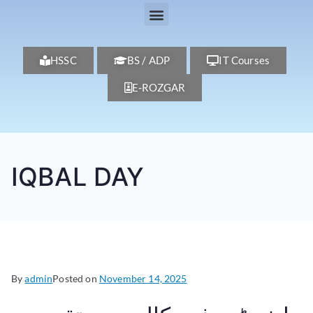
HSSC
BS / ADP
IT Courses
E-ROZGAR
IQBAL DAY
By
admin
Posted on
November 14, 2025