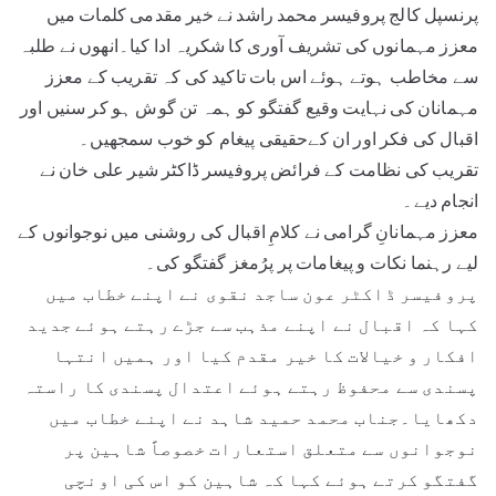
پرنسپل کالج پروفیسر محمد راشد نے خیر مقدمی کلمات میں
معزز مہمانوں کی تشریف آوری کا شکریہ ادا کیا۔انھوں نے طلبہ
سے مخاطب ہوتے ہوئے اس بات تاکید کی کہ تقریب کے معزز
مہمانان کی نہایت وقیع گفتگو کو ہمہ تن گوش ہو کر سنیں اور
اقبال کی فکر اور ان کےحقیقی پیغام کو خوب سمجھیں۔
تقریب کی نظامت کے فرائض پروفیسر ڈاکٹر شیر علی خان نے
انجام دیے۔
معزز مہمانانِ گرامی نے کلامِ اقبال کی روشنی میں نوجوانوں کے
لیے رہنما نکات و پیغامات پر پرُمغز گفتگو کی۔
پروفیسر ڈاکٹر عون ساجد نقوی نے اپنے خطاب میں
کہا کہ اقبال نے اپنے مذہب سے جڑے رہتے ہوئے جدید
افکار و خیالات کا خیر مقدم کیا اور ہمیں انتہا
پسندی سے محفوظ رہتے ہوئے اعتدال پسندی کا راستہ
دکھایا۔جناب محمد حمید شاہد نے اپنے خطاب میں
نوجوانوں سے متعلق استعارات خصوصاً شاہین پر
گفتگو کرتے ہوئے کہا کہ شاہین کو اس کی اونچی