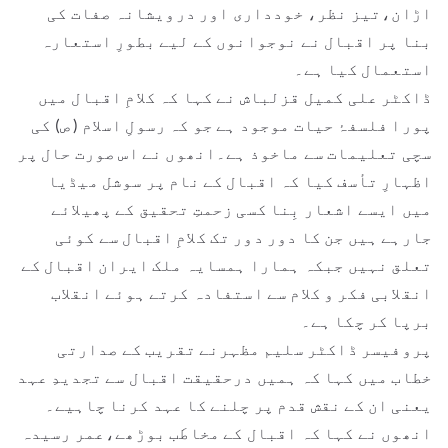
اڑان،تیز نظر، خودداری اور درویشانہ صفات کی
بنا پر اقبال نے نوجوانوں کے لیے بطورِ استعارہ
استعمال کیا ہے۔
ڈاکٹر علی کمیل قزلباش نے کہا کہ کلامِ اقبال میں
پورا فلسفۂ حیات موجود ہے جو کہ رسولِ اسلام ( ص) کی
سچی تعلیمات سے ماخوذ ہے۔انھوں نے اس صورت حال پر
اظہارِ تأسف کیا کہ اقبال کے نام پر سوشل میڈیا
میں ایسے اشعار بِنا کسی زحمتِ تحقیق کے پھیلائے
جارہے ہیں جن کا دور دور تک کلامِ اقبال سے کوئی
تعلق نہیں جبکہ ہمارا ہمسایہ ملک ایران اقبال کے
انقلابی فکر و کلام سے استفادہ کرتے ہوئے انقلاب
برپا کر چکا ہے۔
پروفیسر ڈاکٹر سلیم مظہرنے تقریب کے صدارتی
خطاب میں کہا کہ ہمیں درحقیقت اقبال سے تجدیدِ عہد
یعنی ان کے نقش قدم پر چلنے کا عہد کرنا چاہیے۔
انھوں نے کہا کہ اقبال کے مخاطَب بوڑھے،عمر رسیدہ